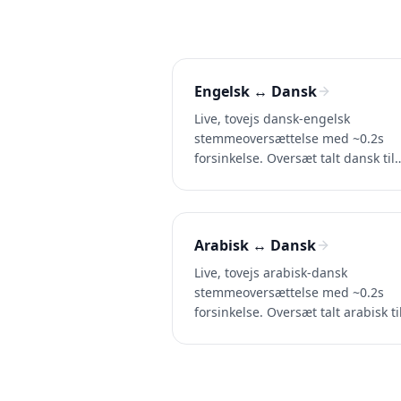
Engelsk ↔ Dansk
Live, tovejs dansk-engelsk
stemmeoversættelse med ~0.2s
forsinkelse. Oversæt talt dansk til
engelsk (og engelsk til dansk) i
samtaler, opkald og videoer. Prøv
Whisperr gratis.
Arabisk ↔ Dansk
Live, tovejs arabisk-dansk
stemmeoversættelse med ~0.2s
forsinkelse. Oversæt talt arabisk ti
dansk (og dansk til arabisk) i
samtaler, opkald og videoer. Prøv
Whisperr gratis.