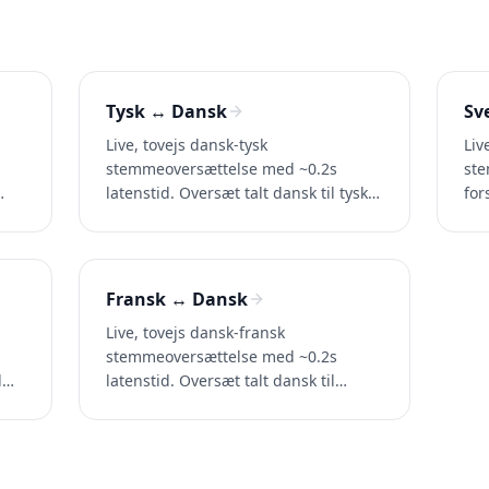
Tysk ↔ Dansk
Sv
Live, tovejs dansk-tysk
Liv
stemmeoversættelse med ~0.2s
ste
latenstid. Oversæt talt dansk til tysk
for
(og tysk til dansk) i samtaler, opkald
sve
og videoer. Prøv Whisperr gratis.
sam
Whi
Fransk ↔ Dansk
Live, tovejs dansk-fransk
stemmeoversættelse med ~0.2s
l
latenstid. Oversæt talt dansk til
fransk (og fransk til dansk) i samtaler,
opkald og videoer. Prøv Whisperr
gratis.