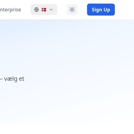
nterprise
Sign Up
🇩🇰
— vælg et