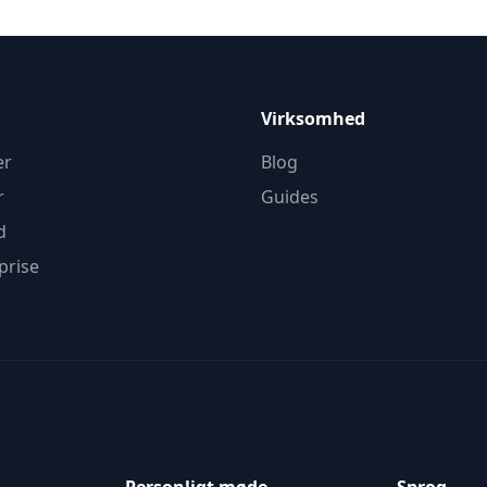
Virksomhed
er
Blog
r
Guides
d
prise