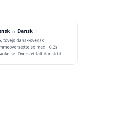
ensk ↔ Dansk
e, tovejs dansk-svensk
mmeoversættelse med ~0.2s
sinkelse. Oversæt talt dansk til
nsk (og svensk til dansk) i
taler, opkald og videoer. Prøv
sperr gratis.