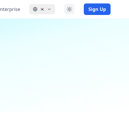
nterprise
Sign Up
🇰🇷