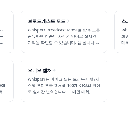
브로드캐스트 모드
스
S와
Whisperr Broadcast Mode로 방 링크를
Wh
 —
공유하면 청중이 자신의 언어로 실시간
화
 화상
자막을 확인할 수 있습니다. 앱 설치나 가
대화
입 불필요. Zoom, Teams, Meet, 각종 이
에 
벤트에 최적.
오디오 캡처
Whisperr는 마이크 또는 브라우저 탭/시
통화에
스템 오디오를 캡처해 100개 이상의 언어
역하
로 실시간 번역합니다 — 대면 대화,
 언
Zoom, Discord, YouTube 등 모든 앱 지
원.