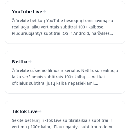
YouTube Live
Žiūrėkite bet kurį YouTube tiesioginį transliavimą su
realiuoju laiku vertintais subtitrai 100+ kalbose.
Plūduriuojantys subtitrai iOS ir Android, naršyklės
skirtuko fiksavimas kompiuteryje. Išbandykite
Whisperr nemokamai.
Netflix
Žiūrėkite užsienio filmus ir serialus Netflix su realiuoju
laiku verčiamais subtitrais 100+ kalbų — net kai
oficialūs subtitrai jūsų kalba nepasiekiami.
Išbandykite Whisperr nemokamai.
TikTok Live
Sekite bet kurį TikTok Live su tikralaikiais subtitrai ir
vertimu į 100+ kalbų. Plaukiojantys subtitrai rodomi