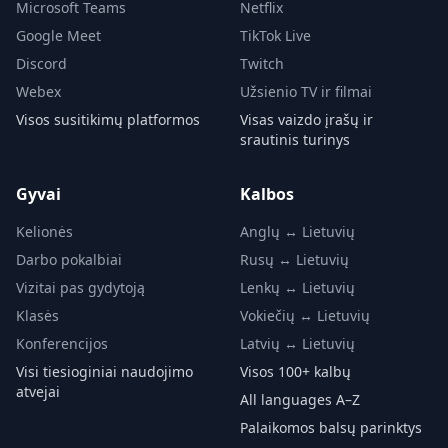
Microsoft Teams
Netflix
Google Meet
TikTok Live
Discord
Twitch
Webex
Užsienio TV ir filmai
Visos susitikimų platformos
Visas vaizdo įrašų ir
srautinis turinys
Gyvai
Kalbos
Kelionės
Anglų ↔ Lietuvių
Darbo pokalbiai
Rusų ↔ Lietuvių
Vizitai pas gydytoją
Lenkų ↔ Lietuvių
Klasės
Vokiečių ↔ Lietuvių
Konferencijos
Latvių ↔ Lietuvių
Visi tiesioginiai naudojimo
Visos 100+ kalbų
atvejai
All languages A–Z
Palaikomos balsų parinktys