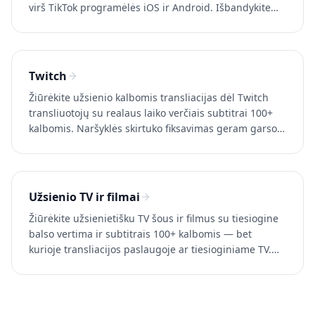
virš TikTok programėlės iOS ir Android. Išbandykite
Whisperr nemokamai.
Twitch
Žiūrėkite užsienio kalbomis transliacijas dėl Twitch
transliuotojų su realaus laiko verčiais subtitrai 100+
kalbomis. Naršyklės skirtuko fiksavimas geram garso
kokybei. Bandykite Whisperr nemokamai.
Užsienio TV ir filmai
Žiūrėkite užsienietišku TV šous ir filmus su tiesiogine
balso vertima ir subtitrais 100+ kalbomis — bet
kurioje transliacijos paslaugoje ar tiesioginiame TV.
Bandykite Whisperr nemokamai.