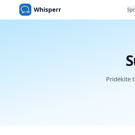
Whisperr
Sp
S
Pridėkite 