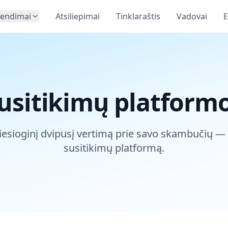
rendimai
Atsiliepimai
Tinklaraštis
Vadovai
E
usitikimų platform
tiesioginį dvipusį vertimą prie savo skambučių — 
susitikimų platformą.