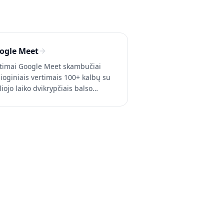
ogle Meet
timai Google Meet skambučiai
sioginiais vertimais 100+ kalbų su
liojo laiko dvikrypčiais balso
timais ir subtitrais — Google
kspace verslo sąskaita
eikalinga. Išbandykite Whisperr
mokamai.