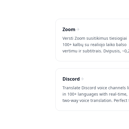
Zoom
Versti Zoom susitikimus tiesiogiai
100+ kalbų su realiojo laiko balso
vertimu ir subtitrais. Dvipusis, ~0,
vėlavimas, nereikia Zoom Busines
paskyros. Išbandykite Whisperr
nemokamai.
Discord
Translate Discord voice channels l
in 100+ languages with real-time,
two-way voice translation. Perfect 
international gaming and
communities. Try Whisperr free.