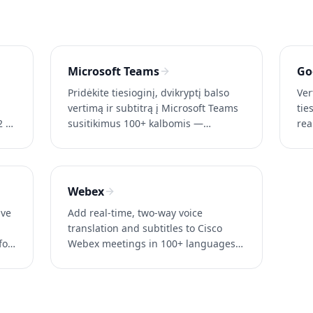
Microsoft Teams
Go
Pridėkite tiesioginį, dvikryptį balso
Ver
vertimą ir subtitrą į Microsoft Teams
tie
2 s
susitikimus 100+ kalbomis —
rea
s
neprodusę Teams Premium. ~0,2s
ver
latencija. Išbandykite Whisperr
Wor
nemokamai.
ner
ne
Webex
ive
Add real-time, two-way voice
translation and subtitles to Cisco
for
Webex meetings in 100+ languages
— no enterprise add-on. ~0.2s
latency. Try Whisperr free.