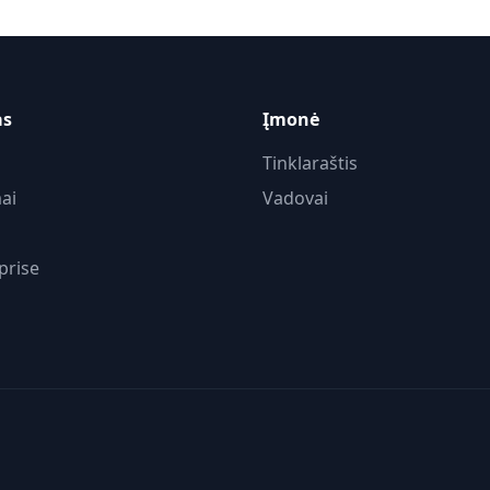
as
Įmonė
Tinklaraštis
ai
Vadovai
prise