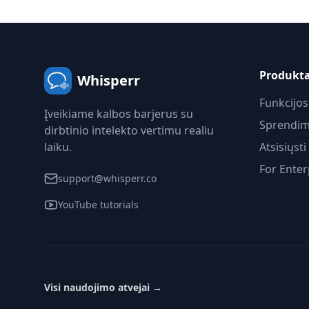
Produkt
Whisperr
Funkcijos
Įveikiame kalbos barjerus su
Sprendim
dirbtinio intelekto vertimu realiu
laiku.
Atsisiųsti
For Enter
support@whisperr.co
YouTube tutorials
Visi naudojimo atvejai
→