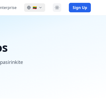
nterprise
Sign Up
🇱🇹
os
pasirinkite