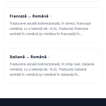
gratuit.
Franceză ↔ Română
Traducere vocală bidirecțională, în direct, franceză-
română, cu o latență de ~0.2s. Traduceți franceza
vorbită în română (și româna în franceză) în
conversații, apeluri și videoclipuri. Încercați Whisperr
gratuit.
Italiană ↔ Română
Traducere vocală bidirecțională, în timp real, italiană-
română, cu o latență de ~0.2s. Traduceți italiană
vorbită în română (și română în italiană) în
conversații, apeluri și videoclipuri. Încercați Whisperr
gratuit.