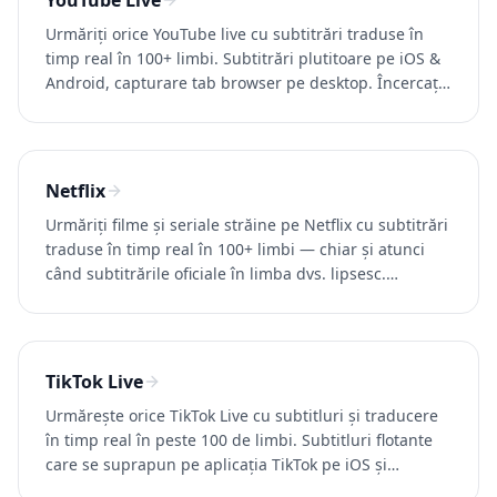
YouTube Live
Urmăriți orice YouTube live cu subtitrări traduse în
timp real în 100+ limbi. Subtitrări plutitoare pe iOS &
Android, capturare tab browser pe desktop. Încercați
Whisperr gratuit.
Netflix
Urmăriți filme și seriale străine pe Netflix cu subtitrări
traduse în timp real în 100+ limbi — chiar și atunci
când subtitrările oficiale în limba dvs. lipsesc.
Încercați Whisperr gratuit.
TikTok Live
Urmărește orice TikTok Live cu subtitluri și traducere
în timp real în peste 100 de limbi. Subtitluri flotante
care se suprapun pe aplicația TikTok pe iOS și
Android. Încearcă Whisperr gratuit.