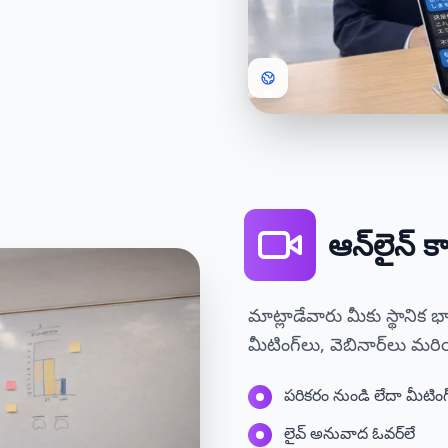
ఆన్‌లైన్ కా
మాట్లాడేవారు మీకు స్థానిక 
మీటింగ్‌లు, వెబినార్‌లు మర
పరికరం నుండి లేదా మీటింగ
లైవ్ అనువాద ఓవర్‌లే