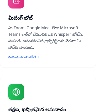
మీటింగ్ బోట్
మీ Zoom, Google Meet లేదా Microsoft
Teams కాల్‌లో చేరడానికి ఒక Whisperr బోట్‌ను
పంపండి, అనువదించిన ట్రాన్స్‌క్రిప్ట్‌లను నేరుగా మీ
ఫోన్‌కు పొందండి.
మరింత తెలుసుకోండి
తక్షణ, ఖచ్చితమైన అనువాదం