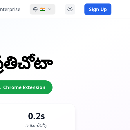
nterprise
Sign Up
🇮🇳
్రతిచోటా
Chrome Extension
0.2s
సగటు లేటెన్సీ