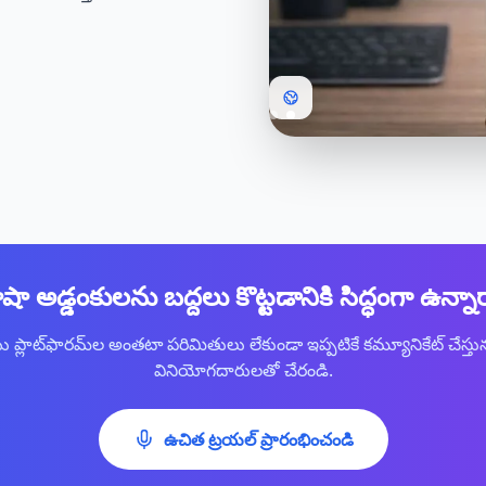
షా అడ్డంకులను బద్దలు కొట్టడానికి సిద్ధంగా ఉన్నా
్లాట్‌ఫారమ్‌ల అంతటా పరిమితులు లేకుండా ఇప్పటికే కమ్యూనికేట్ చేస్తున
వినియోగదారులతో చేరండి.
ఉచిత ట్రయల్ ప్రారంభించండి