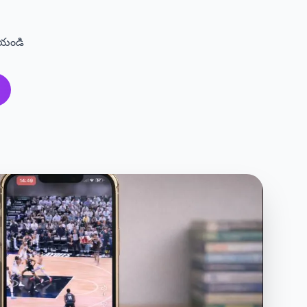
ేయండి