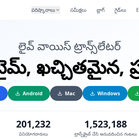
పరిష్కారాలు
సమీక్షలు
బ్లాగ్
గైడ్‌లు
E
లైవ్ వాయిస్ ట్రాన్స్‌లేటర్
ైమ్,
ఖచ్చితమైన,
ప
S
Android
Mac
Windows
201,232
1,523,188
వినియోగదారులు
ట్రాన్స్‌క్రైబ్ చేసి అనువదించిన గంటలు