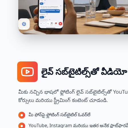
లైవ్ సబ్‌టైటిల్స్‌తో వీడియ
మీకు నచ్చిన భాషలో ఫ్లోటింగ్ లైవ్ సబ్‌టైటిల్స్‌తో You
కోర్సులు మరియు స్ట్రీమింగ్ కంటెంట్ చూడండి.
మీ ఫోన్‌పై ఫ్లోటింగ్ సబ్‌టైటిల్ ఓవర్‌లే
YouTube, Instagram మరియు ఇతర అనేక ప్లాట్‌ఫారమ్‌