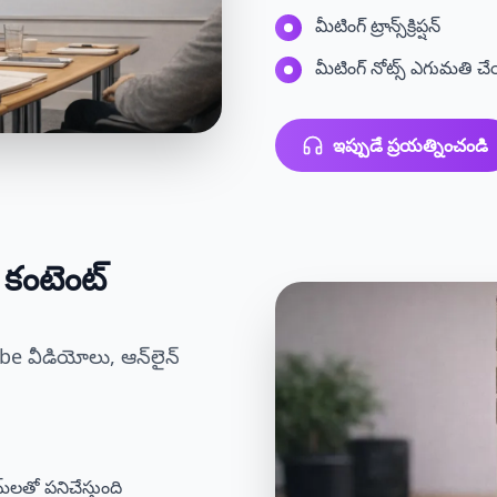
మీటింగ్ ట్రాన్స్‌క్రిప్షన్
మీటింగ్ నోట్స్ ఎగుమతి చ
ఇప్పుడే ప్రయత్నించండి
ో కంటెంట్
Tube వీడియోలు, ఆన్‌లైన్
లతో పనిచేస్తుంది