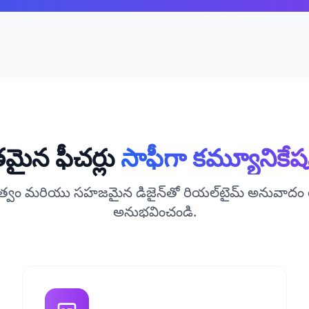
తమైన ఫీచర్లు
సాఫీగా కమ్యూనికేష
త్వం మరియు సహజమైన డిజైన్‌తో రియల్‌టైమ్ అనువాదం య
అనుభవించండి.