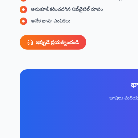
అనుకూలీకరించదగిన సబ్‌టైటిల్ రూపం
అనేక భాషా ఎంపికలు
ఇప్పుడే ప్రయత్నించండి
భా
భాషలు మరియు ప