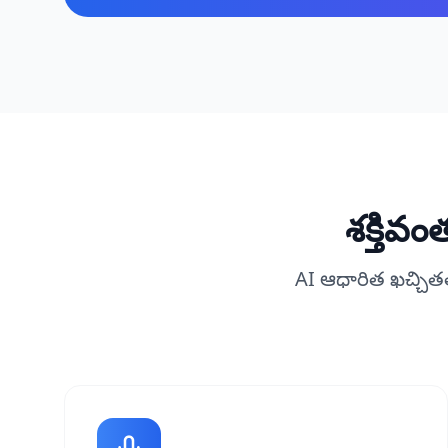
శక్తివం
AI ఆధారిత ఖచ్చిత