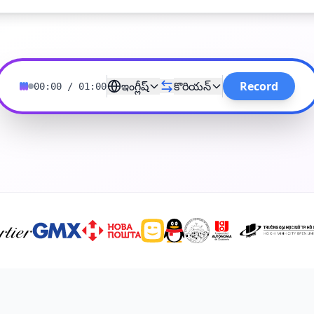
ఇంగ్లీష్
కొరియన్
Record
00:00
/
01:00