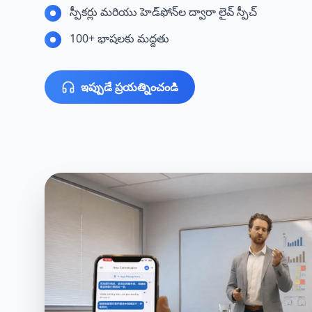
స్పీకర్లు మరియు హెడ్‌ఫోన్‌ల ద్వారా లైవ్ స్పీచ్
100+ భాషలకు మద్దతు
ఇప్పుడే ప్రయత్నించండి