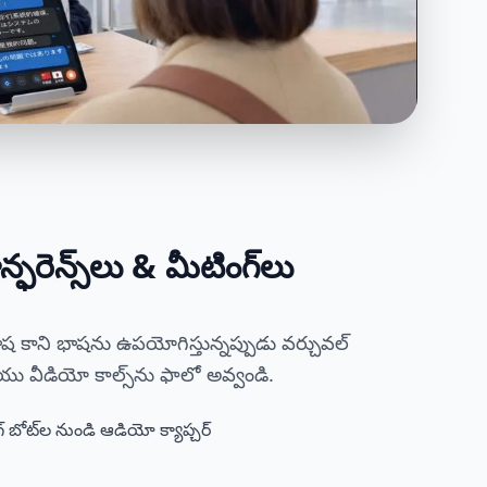
న్ఫరెన్స్‌లు & మీటింగ్‌లు
భాష కాని భాషను ఉపయోగిస్తున్నప్పుడు వర్చువల్
ియు వీడియో కాల్స్‌ను ఫాలో అవ్వండి.
్ బోట్‌ల నుండి ఆడియో క్యాప్చర్