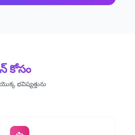
న్ కోసం
ొక్క భవిష్యత్తును