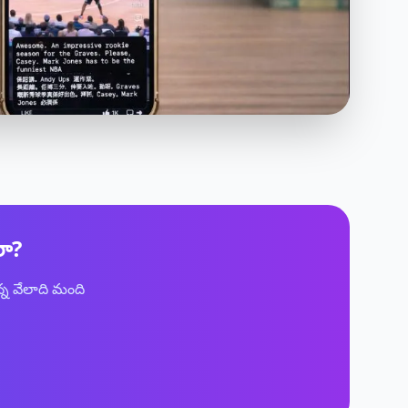
రా?
్న వేలాది మంది