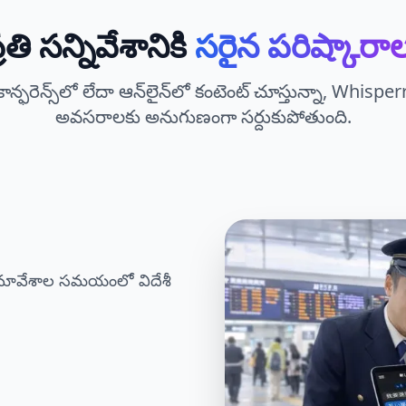
్రతి సన్నివేశానికి
సరైన పరిష్కారా
కాన్ఫరెన్స్‌లో లేదా ఆన్‌లైన్‌లో కంటెంట్ చూస్తున్నా, Whispe
అవసరాలకు అనుగుణంగా సర్దుకుపోతుంది.
క సమావేశాల సమయంలో విదేశీ