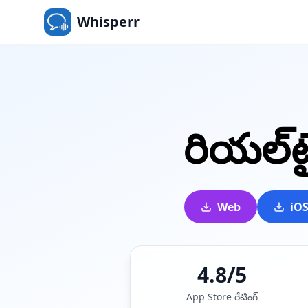
Whisperr
రియల్‌ట
Web
iO
4.8/5
App Store రేటింగ్