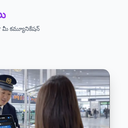
లు
rr మీ కమ్యూనికేషన్