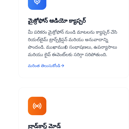
మైక్రోఫోన్ ఆడియో క్యాప్చర్
మీ పరికరం మైక్రోఫోన్ నుండి మాటలను క్యాప్చర్ చేసి
రియల్‌టైమ్ ట్రాన్స్‌క్రిప్షన్ మరియు అనువాదాన్ని
పొందండి. ముఖాముఖి సంభాషణలు, ఉపన్యాసాలు
మరియు లైవ్ ఈవెంట్‌లకు సరిగ్గా సరిపోతుంది.
మరింత తెలుసుకోండి
బ్రాడ్‌కాస్ట్ మోడ్