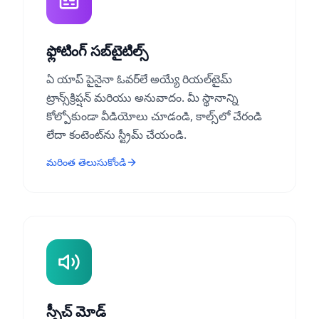
ఫ్లోటింగ్ సబ్‌టైటిల్స్
ఏ యాప్ పైనైనా ఓవర్‌లే అయ్యే రియల్‌టైమ్
ట్రాన్స్‌క్రిప్షన్ మరియు అనువాదం. మీ స్థానాన్ని
కోల్పోకుండా వీడియోలు చూడండి, కాల్స్‌లో చేరండి
లేదా కంటెంట్‌ను స్ట్రీమ్ చేయండి.
మరింత తెలుసుకోండి
స్పీచ్ మోడ్