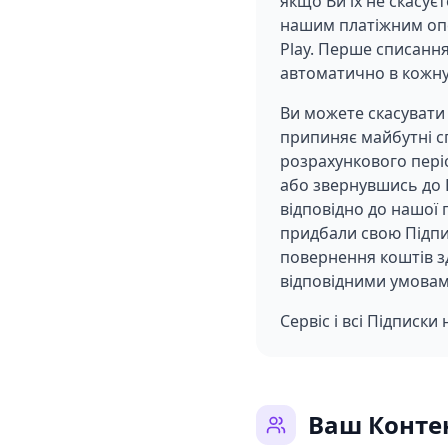
якщо Ви їх не скасує
нашим платіжним опе
Play. Перше списання
автоматично в кожну
Ви можете скасувати 
припиняє майбутні сп
розрахункового пері
або звернувшись до 
відповідно до нашої
придбали свою Підпис
повернення коштів з
відповідними умовам
Сервіс і всі Підписки
Ваш Конте