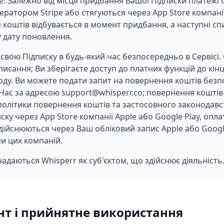
те. Залежно від місця придбання Вашої Підписки платеж
ратором Stripe або стягуються через App Store компанії
 коштів відбувається в момент придбання, а наступні с
 дату поновлення.
свою Підписку в будь-який час безпосередньо в Сервісі.
исання; Ви зберігаєте доступ до платних функцій до кін
оду. Ви можете подати запит на повернення коштів безп
Нас за адресою support@whisperr.co; повернення коштів
 політики повернення коштів та застосовного законодавс
ку через App Store компанії Apple або Google Play, опла
дійснюються через Ваш обліковий запис Apple або Googl
и цих компаній.
 надаються Whisperr як суб'єктом, що здійснює діяльність
нт і прийнятне використання