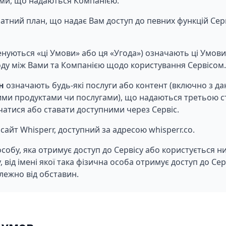
ми, що надаються Компанією.
атний план, що надає Вам доступ до певних функцій Серв
нуються «ці Умови» або ця «Угода») означають ці Умови 
оду між Вами та Компанією щодо користування Сервісом.
н
означають будь-які послуги або контент (включно з да
ими продуктами чи послугами), що надаються третьою 
чатися або ставати доступними через Сервіс.
айт Whisperr, доступний за адресою whisperr.co.
собу, яка отримує доступ до Сервісу або користується н
 від імені якої така фізична особа отримує доступ до Сер
лежно від обставин.