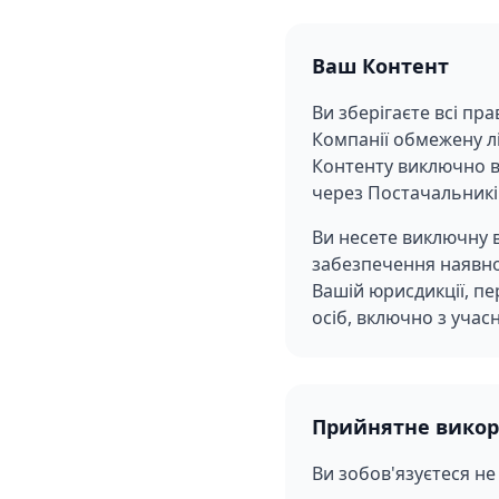
Ваш Контент
Ви зберігаєте всі пр
Компанії обмежену л
Контенту виключно в 
через Постачальників
Ви несете виключну в
забезпечення наявнос
Вашій юрисдикції, пе
осіб, включно з учасн
Прийнятне викор
Ви зобов'язуєтеся не