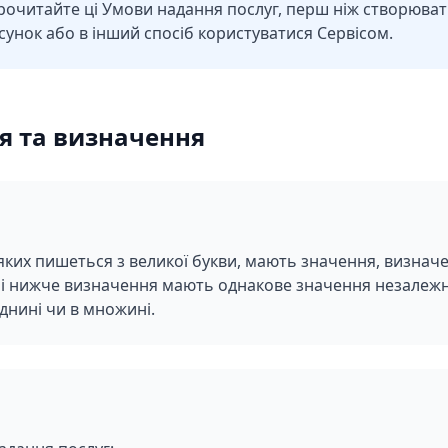
рочитайте ці Умови надання послуг, перш ніж створюват
унок або в інший спосіб користуватися Сервісом.
я та визначення
яких пишеться з великої букви, мають значення, визначе
і нижче визначення мають однакове значення незалежно
днині чи в множині.