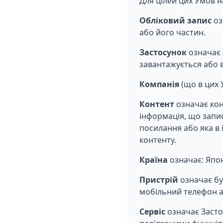
Для цілей цих Умов н
Обліковий запис
оз
або його частин.
Застосунок
означає 
завантажується або 
Компанія
(що в цих 
Контент
означає кон
інформація, що запис
посилання або яка в 
контенту.
Країна
означає: Япо
Пристрій
означає бу
мобільний телефон а
Сервіс
означає Засто