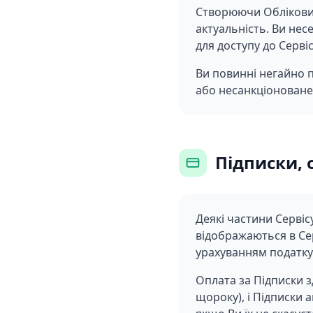
Створюючи Обліковий 
актуальність. Ви нес
для доступу до Серві
Ви повинні негайно 
або несанкціоноване
Підписки, 
Деякі частини Сервіс
відображаються в Сер
урахуванням податку
Оплата за Підписки 
щороку), і Підписки