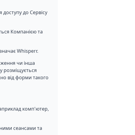
 доступу до Сервісу
ться Компанією та
значає Whisperr.
раження чи інша
ку розміщується
жно від форми такого
наприклад комп'ютер,
ьними сеансами та