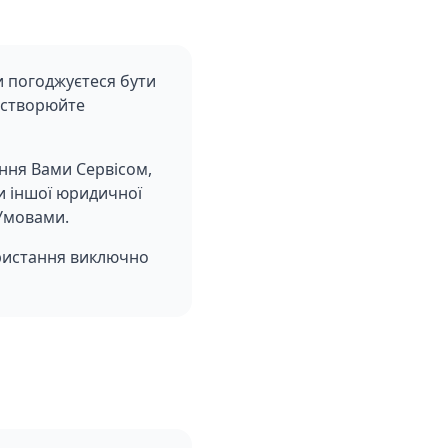
 погоджуєтеся бути
 створюйте
ння Вами Сервісом,
чи іншої юридичної
 Умовами.
ористання виключно