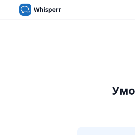
Whisperr
Умо