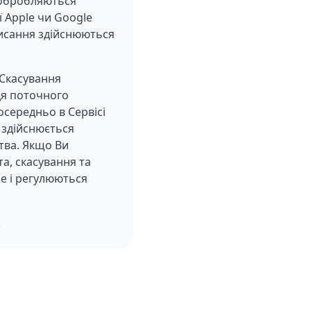
і обробляються
 Apple чи Google
писання здійснюються
 Скасування
ця поточного
осередньо в Сервісі
 здійснюється
тва. Якщо Ви
та, скасування та
e і регулюються
.