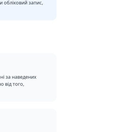
и обліковий запис,
ні за наведених
 від того,