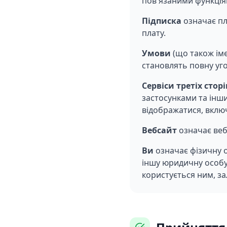
пов'язаними функція
Підписка
означає пл
плату.
Умови
(що також іме
становлять повну уг
Сервіси третіх сторі
застосунками та інш
відображатися, вклю
Вебсайт
означає вебс
Ви
означає фізичну о
іншу юридичну особу,
користується ним, за