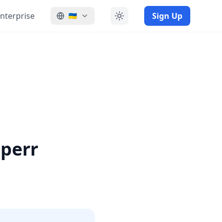
nterprise
Sign Up
🇺🇦
perr