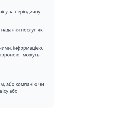
ісу за періодичну
надання послуг, які
ними, інформацією,
стороною і можуть
им, або компанію чи
вісу або