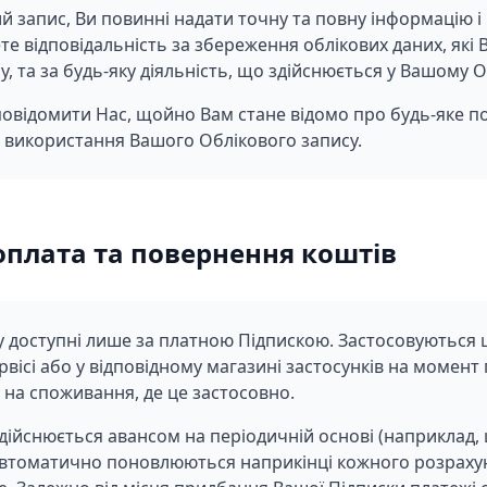
запис, Ви повинні надати точну та повну інформацію і 
ете відповідальність за збереження облікових даних, які
су, та за будь-яку діяльність, що здійснюється у Вашому 
повідомити Нас, щойно Вам стане відомо про будь-яке 
 використання Вашого Облікового запису.
оплата та повернення коштів
у доступні лише за платною Підпискою. Застосовуються 
вісі або у відповідному магазині застосунків на момент
 на споживання, де це застосовно.
здійснюється авансом на періодичній основі (наприклад,
 автоматично поновлюються наприкінці кожного розрахун