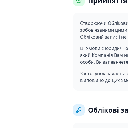
Прийняття
Створюючи Обліковий
зобов'язаними цими 
Обліковий запис і не
Ці Умови є юридично
який Компанія Вам на
особи, Ви запевняєт
Застосунок надаєтьс
відповідно до цих Ум
Облікові з