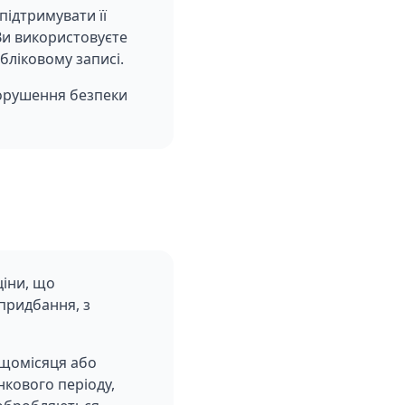
підтримувати її
 Ви використовуєте
Обліковому записі.
порушення безпеки
ціни, що
 придбання, з
 щомісяця або
кового періоду,