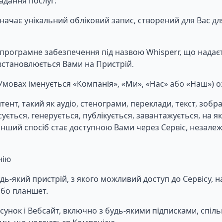
адання послуг:
начає унікальний обліковий запис, створений для Вас для
програмне забезпечення під назвою Whisperr, що надає
встановлюється Вами на Пристрій.
Умовах іменується «Компанія», «Ми», «Нас» або «Наш») о
тент, такий як аудіо, стенограми, переклади, текст, зоб
ується, генерується, публікується, завантажується, на я
інший спосіб стає доступною Вами через Сервіс, незале
нію
дь-який пристрій, з якого можливий доступ до Сервісу, 
бо планшет.
сунок і Вебсайт, включно з будь-якими підписками, спіл