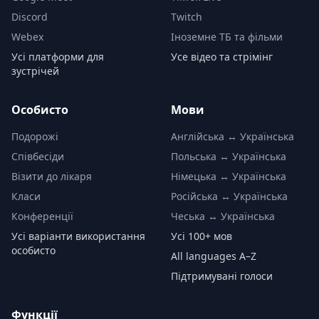
Discord
Twitch
Webex
Іноземне ТБ та фільми
Усі платформи для
Усе відео та стрімінг
зустрічей
Особисто
Мови
Подорожі
Англійська ↔ Українська
Співбесіди
Польська ↔ Українська
Візити до лікаря
Німецька ↔ Українська
Класи
Російська ↔ Українська
Конференції
Чеська ↔ Українська
Усі варіанти використання
Усі 100+ мов
особисто
All languages A–Z
Підтримувані голоси
Функції