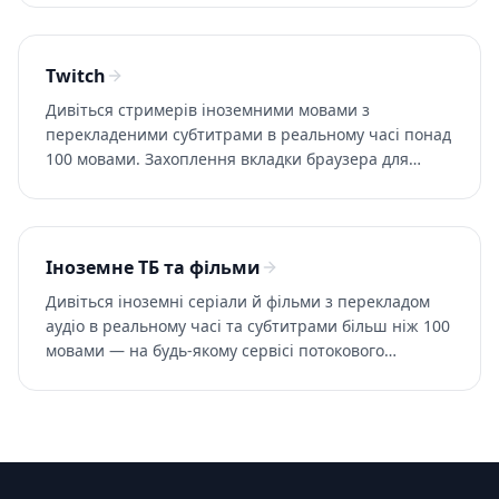
Twitch
Дивіться стримерів іноземними мовами з
перекладеними субтитрами в реальному часі понад
100 мовами. Захоплення вкладки браузера для
чистого звуку. Спробуйте Whisperr безкоштовно.
Іноземне ТБ та фільми
Дивіться іноземні серіали й фільми з перекладом
аудіо в реальному часі та субтитрами більш ніж 100
мовами — на будь-якому сервісі потокового
мовлення або прямому ТБ. Спробуйте Whisperr
безкоштовно.