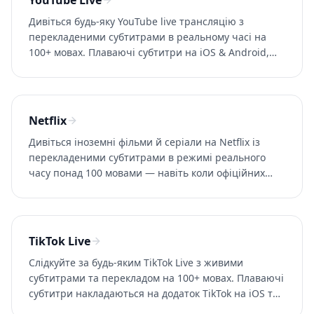
YouTube Live
Дивіться будь-яку YouTube live трансляцію з
перекладеними субтитрами в реальному часі на
100+ мовах. Плаваючі субтитри на iOS & Android,
захоплення вкладки браузера на ПК. Спробуйте
Whisperr безкоштовно.
Netflix
Дивіться іноземні фільми й серіали на Netflix із
перекладеними субтитрами в режимі реального
часу понад 100 мовами — навіть коли офіційних
субтитрів вашою мовою немає. Спробуйте Whisperr
безкоштовно.
TikTok Live
Слідкуйте за будь-яким TikTok Live з живими
субтитрами та перекладом на 100+ мовах. Плаваючі
субтитри накладаються на додаток TikTok на iOS та
Android. Спробуйте Whisperr безкоштовно.