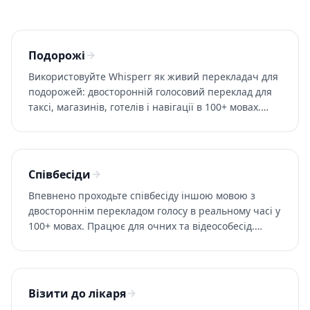
Подорожі
Використовуйте Whisperr як живий перекладач для
подорожей: двосторонній голосовий переклад для
таксі, магазинів, готелів і навігації в 100+ мовах.
~0.2s затримка. Спробуйте безплатно.
Співбесіди
Впевнено проходьте співбесіду іншою мовою з
двостороннім перекладом голосу в реальному часі у
100+ мовах. Працює для очних та відеособесід.
Спробуйте Whisperr безплатно.
Візити до лікаря