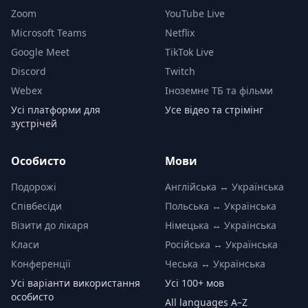
Zoom
YouTube Live
Microsoft Teams
Netflix
Google Meet
TikTok Live
Discord
Twitch
Webex
Іноземне ТБ та фільми
Усі платформи для
Усе відео та стрімінг
зустрічей
Особисто
Мови
Подорожі
Англійська ↔ Українська
Співбесіди
Польська ↔ Українська
Візити до лікаря
Німецька ↔ Українська
Класи
Російська ↔ Українська
Конференції
Чеська ↔ Українська
Усі варіанти використання
Усі 100+ мов
особисто
All languages A–Z