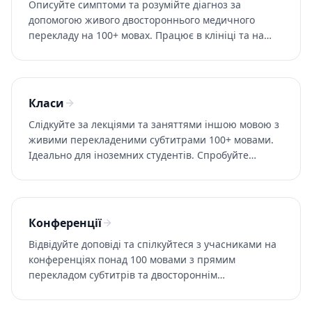
Описуйте симптоми та розумійте діагноз за
допомогою живого двостороннього медичного
перекладу на 100+ мовах. Працює в клініці та на
телемедичних консультаціях. Спробуйте
безкоштовно.
Класи
Слідкуйте за лекціями та заняттями іншою мовою з
живими перекладеними субтитрами 100+ мовами.
Ідеально для іноземних студентів. Спробуйте
Whisperr безкоштовно.
Конференції
Відвідуйте доповіді та спілкуйтеся з учасниками на
конференціях понад 100 мовами з прямим
перекладом субтитрів та двостороннім
спілкуванням — без кабіни перекладача. Спробуйте
Whisperr безплатно.