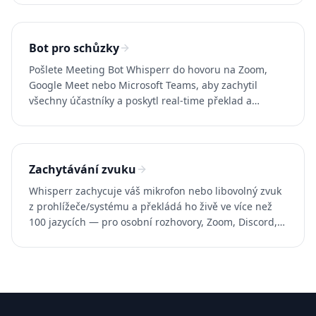
Bot pro schůzky
Pošlete Meeting Bot Whisperr do hovoru na Zoom,
Google Meet nebo Microsoft Teams, aby zachytil
všechny účastníky a poskytl real-time překlad a
přepisy. Více než 100 jazyků.
Zachytávání zvuku
Whisperr zachycuje váš mikrofon nebo libovolný zvuk
z prohlížeče/systému a překládá ho živě ve více než
100 jazycích — pro osobní rozhovory, Zoom, Discord,
YouTube a jakoukoliv aplikaci.