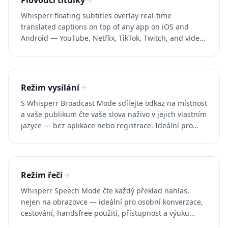
Plovoucí titulky
Whisperr floating subtitles overlay real-time
translated captions on top of any app on iOS and
Android — YouTube, Netflix, TikTok, Twitch, and video
calls. 100+ languages.
Režim vysílání
S Whisperr Broadcast Mode sdílejte odkaz na místnost
a vaše publikum čte vaše slova naživo v jejich vlastním
jazyce — bez aplikace nebo registrace. Ideální pro
Zoom, Teams, Meet a akce.
Režim řeči
Whisperr Speech Mode čte každý překlad nahlas,
nejen na obrazovce — ideální pro osobní konverzace,
cestování, handsfree použití, přístupnost a výuku
jazyků. 100+ jazyků.