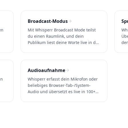
Broadcast-Modus
Sp
en
Mit Whisperr Broadcast Mode teilst
Whi
du einen Raumlink, und dein
Übe
Publikum liest deine Worte live in der
dem
nd
eigenen Sprache – ohne App oder
per
Registrierung. Ideal für Zoom,
fre
Teams, Meet und Events.
und
Audioaufnahme
in
Whisperr erfasst dein Mikrofon oder
beliebiges Browser-Tab-/System-
Audio und übersetzt es live in 100+
it-
Sprachen – für Gespräche vor Ort,
 zu
Zoom, Discord, YouTube und jede
andere App.