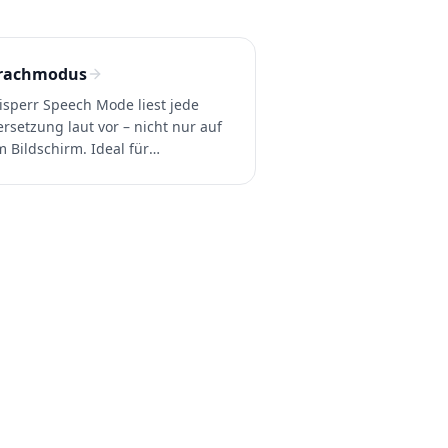
rachmodus
sperr Speech Mode liest jede
rsetzung laut vor – nicht nur auf
 Bildschirm. Ideal für
sönliche Gespräche, Reisen,
ihändige Nutzung, Barrierefreiheit
 Sprachenlernen. 100+ Sprachen.