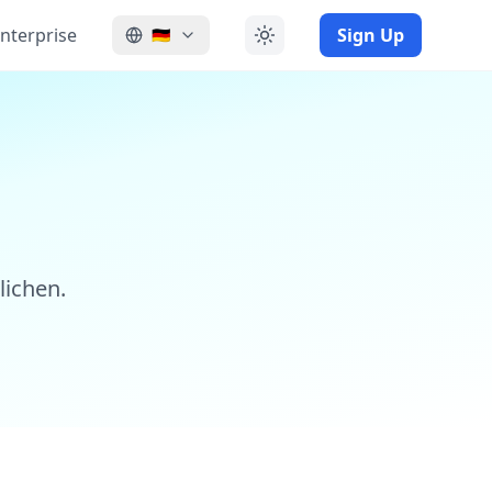
nterprise
Sign Up
🇩🇪
lichen.