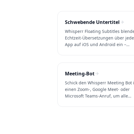
Schwebende Untertitel
Whisperr Floating Subtitles blend
Echtzeit-Übersetzungen über jede
App auf iOS und Android ein –
YouTube, Netflix, TikTok, Twitch u
Videoanrufe. 100+ Sprachen.
Meeting-Bot
Schick den Whisperr Meeting Bot 
einen Zoom-, Google Meet- oder
Microsoft Teams-Anruf, um alle
Teilnehmer zu erfassen und Echtze
Übersetzungen sowie Transkripte
liefern. 100+ Sprachen.