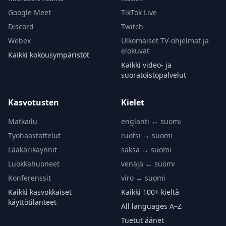
Google Meet
TikTok Live
Discord
Twitch
Webex
Ulkomaiset TV-ohjelmat ja
elokuvat
Kaikki kokousympäristöt
Kaikki video- ja
suoratoistopalvelut
Kasvotusten
Kielet
Matkailu
englanti ↔ suomi
Työhaastattelut
ruotsi ↔ suomi
Lääkärikäynnit
saksa ↔ suomi
Luokkahuoneet
venäjä ↔ suomi
Konferenssit
viro ↔ suomi
Kaikki kasvokkaiset
Kaikki 100+ kieltä
käyttötilanteet
All languages A–Z
Tuetut äänet