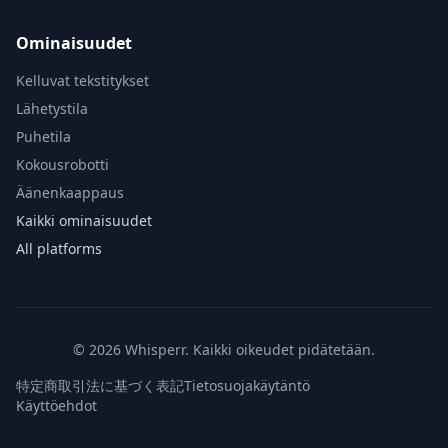
Ominaisuudet
Kelluvat tekstitykset
Lähetystila
Puhetila
Kokousrobotti
Äänenkaappaus
Kaikki ominaisuudet
All platforms
© 2026 Whisperr. Kaikki oikeudet pidätetään.
特定商取引法に基づく表記
Tietosuojakäytäntö
Käyttöehdot