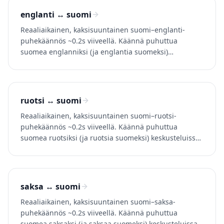
englanti ↔ suomi
Reaaliaikainen, kaksisuuntainen suomi–englanti-
puhekäännös ~0.2s viiveellä. Käännä puhuttua
suomea englanniksi (ja englantia suomeksi)
keskusteluissa, puheluissa ja videoissa. Kokeile
Whisperriä ilmaiseksi.
ruotsi ↔ suomi
Reaaliaikainen, kaksisuuntainen suomi–ruotsi-
puhekäännös ~0.2s viiveellä. Käännä puhuttua
suomea ruotsiksi (ja ruotsia suomeksi) keskusteluissa,
puheluissa ja videoissa. Kokeile Whisperr-palvelua
ilmaiseksi.
saksa ↔ suomi
Reaaliaikainen, kaksisuuntainen suomi–saksa-
puhekäännös ~0.2s viiveellä. Käännä puhuttua
suomea saksaksi (ja saksaa suomeksi) keskusteluissa,