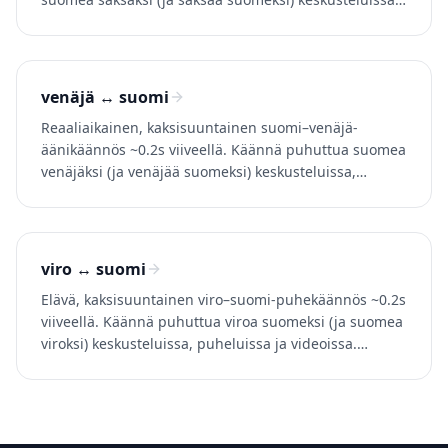
puheluissa ja videoissa. Kokeile Whisperr-palvelua
ilmaiseksi.
venäjä ↔ suomi
Reaaliaikainen, kaksisuuntainen suomi–venäjä-
äänikäännös ~0.2s viiveellä. Käännä puhuttua suomea
venäjäksi (ja venäjää suomeksi) keskusteluissa,
puheluissa ja videoissa. Kokeile Whisperriä ilmaiseksi.
viro ↔ suomi
Elävä, kaksisuuntainen viro–suomi-puhekäännös ~0.2s
viiveellä. Käännä puhuttua viroa suomeksi (ja suomea
viroksi) keskusteluissa, puheluissa ja videoissa.
Kokeile Whisperr-palvelua ilmaiseksi.