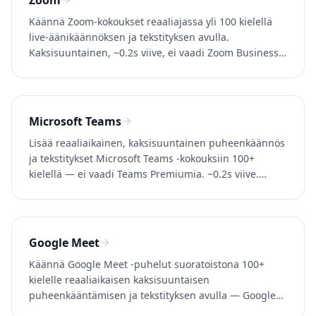
Zoom
Käännä Zoom-kokoukset reaaliajassa yli 100 kielellä
live-äänikäännöksen ja tekstityksen avulla.
Kaksisuuntainen, ~0.2s viive, ei vaadi Zoom Business -
tiliä. Kokeile Whisperriä ilmaiseksi.
Microsoft Teams
Lisää reaaliaikainen, kaksisuuntainen puheenkäännös
ja tekstitykset Microsoft Teams -kokouksiin 100+
kielellä — ei vaadi Teams Premiumia. ~0.2s viive.
Kokeile Whisperriä ilmaiseksi.
Google Meet
Käännä Google Meet -puhelut suoratoistona 100+
kielelle reaaliaikaisen kaksisuuntaisen
puheenkääntämisen ja tekstityksen avulla — Google
Workspace -yritystiliä ei tarvita. Kokeile Whisperr