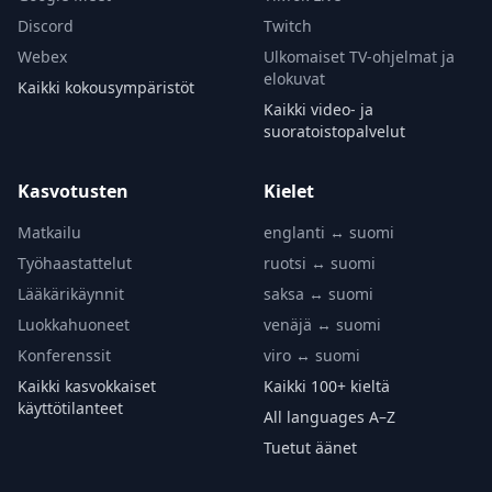
Discord
Twitch
Webex
Ulkomaiset TV-ohjelmat ja
elokuvat
Kaikki kokousympäristöt
Kaikki video- ja
suoratoistopalvelut
Kasvotusten
Kielet
Matkailu
englanti ↔ suomi
Työhaastattelut
ruotsi ↔ suomi
Lääkärikäynnit
saksa ↔ suomi
Luokkahuoneet
venäjä ↔ suomi
Konferenssit
viro ↔ suomi
Kaikki kasvokkaiset
Kaikki 100+ kieltä
käyttötilanteet
All languages A–Z
Tuetut äänet