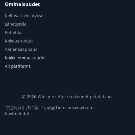
Ominaisuudet
Kelluvat tekstitykset
Lähetystila
Puhetila
Kokousrobotti
Äänenkaappaus
Kaikki ominaisuudet
All platforms
© 2026 Whisperr. Kaikki oikeudet pidätetään.
特定商取引法に基づく表記
Tietosuojakäytäntö
Käyttöehdot