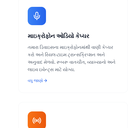
માઇક્રોફોન ઓડિયો કેપ્ચર
તમારા ડિવાઇસના માઇક્રોફોનમાંથી વાણી કેપ્ચર
કરો અને રિયલ-ટાઇમ ટ્રાન્સક્રિપ્શન અને
અનુવાદ મેળવો. રૂબરૂ વાતચીત, વ્યાખ્યાનો અને
લાઇવ ઇવેન્ટ્સ માટે યોગ્ય.
વધુ જાણો