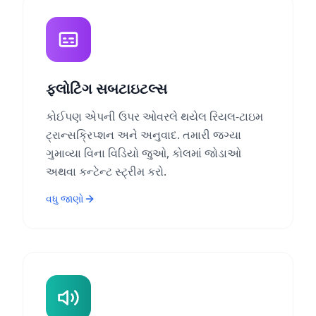
ફ્લોટિંગ સબટાઇટલ્સ
કોઈપણ એપની ઉપર ઓવરલે થયેલ રિયલ-ટાઇમ
ટ્રાન્સક્રિપ્શન અને અનુવાદ. તમારી જગ્યા
ગુમાવ્યા વિના વિડિયો જુઓ, કોલમાં જોડાઓ
અથવા કન્ટેન્ટ સ્ટ્રીમ કરો.
વધુ જાણો