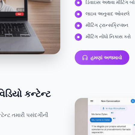
ડિવાઇસ અથવા મીટિંગ બો
લાઇવ અનુવાદ ઓવરલે
મીટિંગ ટ્રાન્સક્રિપ્શન
મીટિંગ નોંધો નિકાસ કરો
હમણાં અજમાવો
ડિયો કન્ટેન્ટ
ટેન્ટ તમારી પસંદગીની