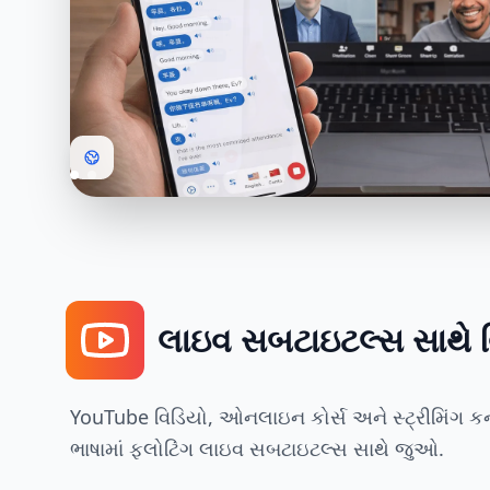
લાઇવ સબટાઇટલ્સ સાથે વિ
YouTube વિડિયો, ઓનલાઇન કોર્સ અને સ્ટ્રીમિંગ કન્
ભાષામાં ફ્લોટિંગ લાઇવ સબટાઇટલ્સ સાથે જુઓ.