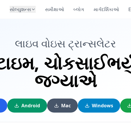
સોલ્યુશન્સ
સમીક્ષાઓ
બ્લોગ
માર્ગદર્શિકાઓ
E
લાઇવ વોઇસ ટ્રાન્સલેટર
ટાઇમ,
ચોકસાઈભર્યુ
જગ્યાએ
S
Android
Mac
Windows