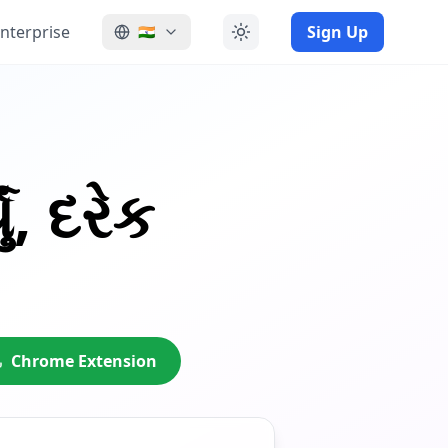
nterprise
Sign Up
🇮🇳
ં,
દરેક
Chrome Extension