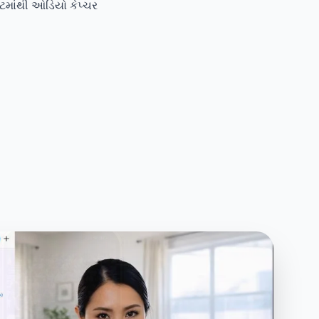
ટમાંથી ઓડિયો કેપ્ચર