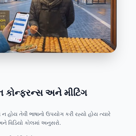
કોન્ફરન્સ અને મીટિંગ
ષા ન હોય તેવી ભાષાનો ઉપયોગ કરી રહ્યો હોય ત્યારે
 અને વિડિયો કોલમાં અનુસરો.