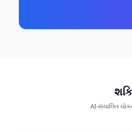
શક્
AI-સંચાલિત ચોક