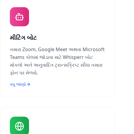
મીટિંગ બોટ
તમારા Zoom, Google Meet અથવા Microsoft
Teams કોલમાં જોડાવા માટે Whisperr બોટ
મોકલો અને અનુવાદિત ટ્રાન્સક્રિપ્ટ સીધા તમારા
ફોન પર મેળવો.
વધુ જાણો