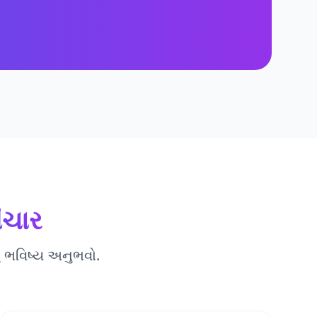
ંચાર
 ભવિષ્ય અનુભવો.