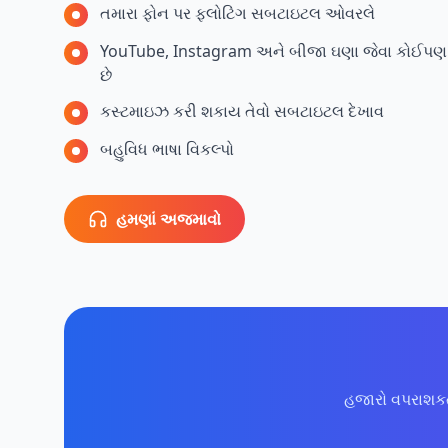
તમારા ફોન પર ફ્લોટિંગ સબટાઇટલ ઓવરલે
YouTube, Instagram અને બીજા ઘણા જેવા કોઈપણ વિડિ
છે
કસ્ટમાઇઝ કરી શકાય તેવો સબટાઇટલ દેખાવ
બહુવિધ ભાષા વિકલ્પો
હમણાં અજમાવો
હજારો વપરાશકર્