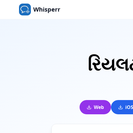
Whisperr
રિયલ
Web
iO