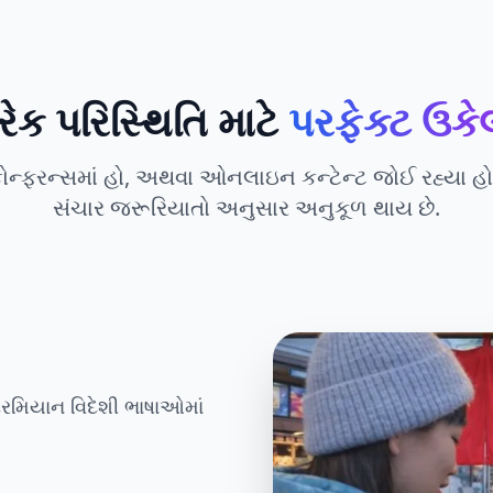
રેક પરિસ્થિતિ માટે
પરફેક્ટ ઉકે
, કોન્ફરન્સમાં હો, અથવા ઓનલાઇન કન્ટેન્ટ જોઈ રહ્યા હ
સંચાર જરૂરિયાતો અનુસાર અનુકૂળ થાય છે.
દરમિયાન વિદેશી ભાષાઓમાં