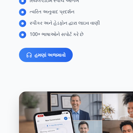
રિયલ-ટાઇમ સ્પીચ ઓળખ
ત્વરિત અનુવાદ પ્રદર્શન
સ્પીકર અને હેડફોન દ્વારા લાઇવ વાણી
100+ ભાષાઓને સપોર્ટ કરે છે
હમણાં અજમાવો