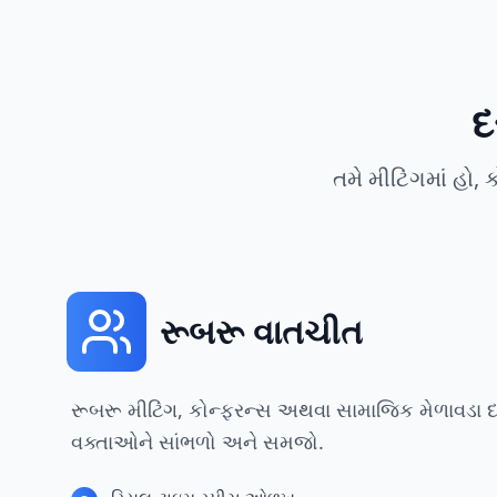
દ
તમે મીટિંગમાં હો
રૂબરૂ વાતચીત
રૂબરૂ મીટિંગ, કોન્ફરન્સ અથવા સામાજિક મેળાવડા 
વક્તાઓને સાંભળો અને સમજો.