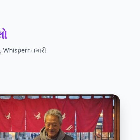
લો
ો, Whisperr તમારી