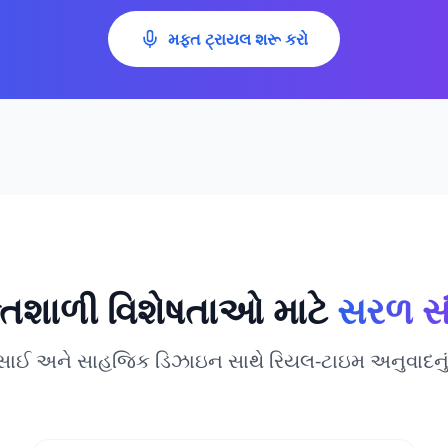
મફત ટ્રાયલ શરૂ કરો
તિશાળી વિશેષતાઓ માટે
સરળ સ
સાઈ અને સાહજિક ડિઝાઇન સાથે રિયલ-ટાઇમ અનુવાદનું