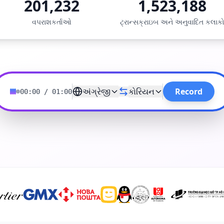
201,232
1,523,188
વપરાશકર્તાઓ
ટ્રાન્સક્રાઇબ અને અનુવાદિત કલાક
અંગ્રેજી
કોરિયન
Record
00:00
/
01:00