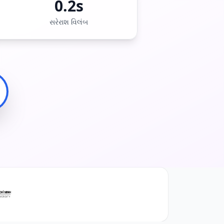
0.2s
ો
સરેરાશ વિલંબ