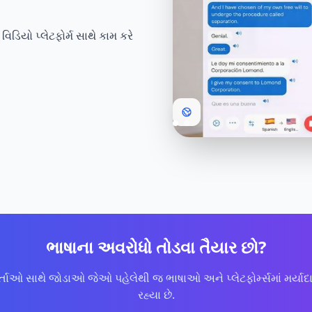
યો પ્લેટફોર્મ સાથે કામ કરે
ભાષાના અવરોધો તોડવા તૈયાર છો?
તાઓ સાથે જોડાઓ જેઓ પહેલેથી જ ભાષાઓ અને પ્લેટફોર્મ્સમાં મર્યાદા
રહ્યા છે.