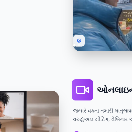
ઓનલાઇન 
જ્યારે વક્તા તમારી માતૃભા
વર્ચ્યુઅલ મીટિંગ, વેબિનાર