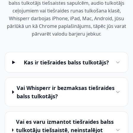
balss tulkotājs tiešsaistes sapulcēm, audio tulkotājs
ceļojumiem vai tiešraides runas tulkošana klasē,
Whisperr darbojas iPhone, iPad, Mac, Android, jūsu
pārlūkā un kā Chrome paplašinājums, tāpēc jūs varat
pārvarēt valodu barjeru jebkur.
Kas ir tiešraides balss tulkotājs?
Vai Whisperr ir bezmaksas tiešraides
balss tulkotājs?
Vai es varu izmantot tiešraides balss
tulkotāju tiešsaistē, neinstalējot