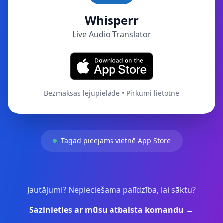
Whisperr
Live Audio Translator
Bezmaksas lejupielāde • Pirkumi lietotnē
Tagad pieejams vietnē App Store
Jautājumi? Nepieciešama palīdzība, lai sāktu?
Sazinieties ar mūsu atbalsta komandu →