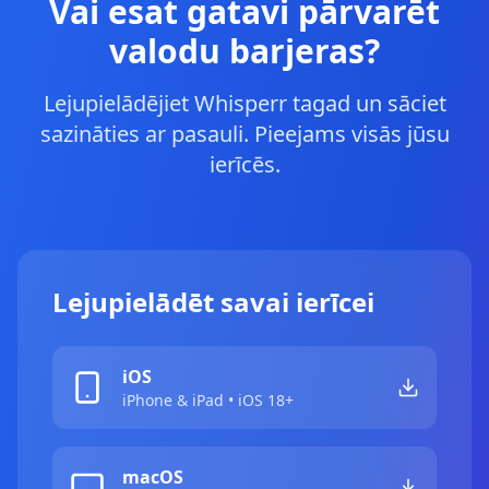
Vai esat gatavi pārvarēt
valodu barjeras?
Lejupielādējiet Whisperr tagad un sāciet
sazināties ar pasauli. Pieejams visās jūsu
ierīcēs.
Lejupielādēt savai ierīcei
iOS
iPhone & iPad • iOS 18+
macOS