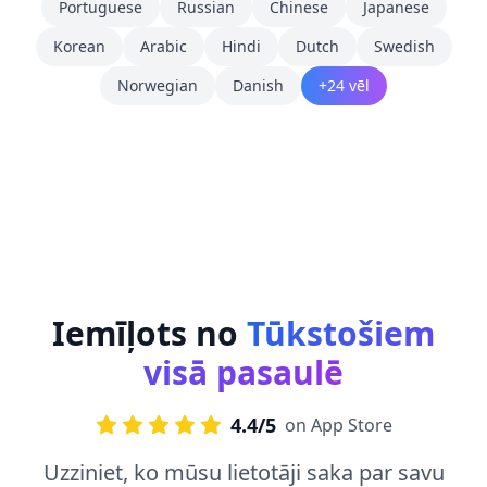
Portuguese
Russian
Chinese
Japanese
Korean
Arabic
Hindi
Dutch
Swedish
Norwegian
Danish
+24 vēl
Iemīļots no
Tūkstošiem
visā pasaulē
4.4/5
on App Store
Uzziniet, ko mūsu lietotāji saka par savu