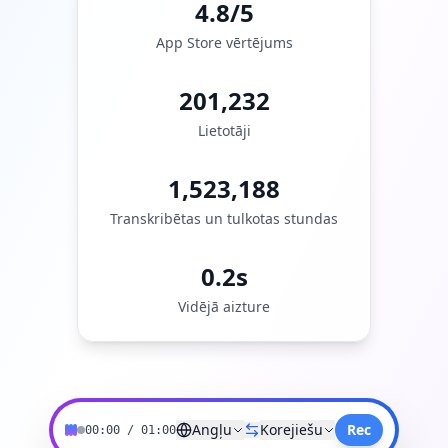
4.8/5
App Store vērtējums
201,232
Lietotāji
1,523,188
Transkribētas un tulkotas stundas
0.2s
Vidējā aizture
Angļu
Korejiešu
Rec
00:00
/
01:00