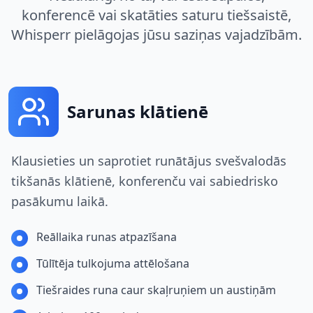
konferencē vai skatāties saturu tiešsaistē,
Whisperr pielāgojas jūsu saziņas vajadzībām.
Sarunas klātienē
Klausieties un saprotiet runātājus svešvalodās
tikšanās klātienē, konferenču vai sabiedrisko
pasākumu laikā.
Reāllaika runas atpazīšana
Tūlītēja tulkojuma attēlošana
Tiešraides runa caur skaļruņiem un austiņām