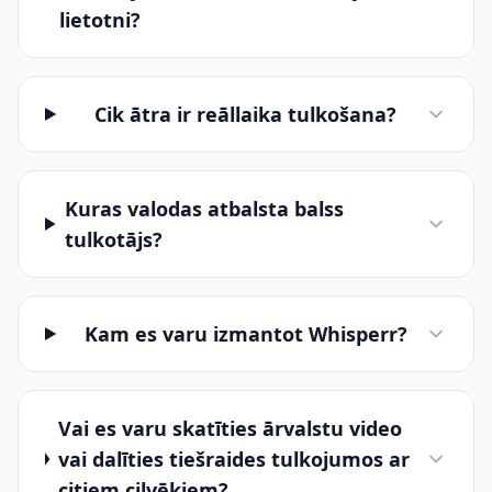
lietotni?
Cik ātra ir reāllaika tulkošana?
Kuras valodas atbalsta balss
tulkotājs?
Kam es varu izmantot Whisperr?
Vai es varu skatīties ārvalstu video
vai dalīties tiešraides tulkojumos ar
citiem cilvēkiem?