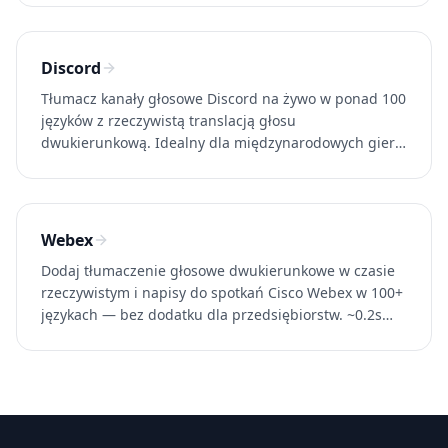
Discord
Tłumacz kanały głosowe Discord na żywo w ponad 100
języków z rzeczywistą translacją głosu
dwukierunkową. Idealny dla międzynarodowych gier i
społeczności. Spróbuj Whisperr za darmo.
Webex
Dodaj tłumaczenie głosowe dwukierunkowe w czasie
rzeczywistym i napisy do spotkań Cisco Webex w 100+
językach — bez dodatku dla przedsiębiorstw. ~0.2s
opóźnienia. Spróbuj Whisperr za darmo.