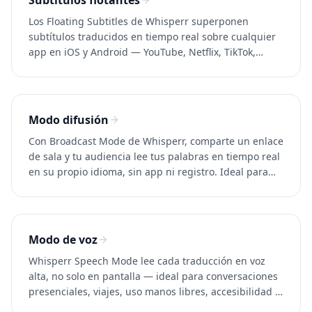
Subtítulos flotantes
Los Floating Subtitles de Whisperr superponen
subtítulos traducidos en tiempo real sobre cualquier
app en iOS y Android — YouTube, Netflix, TikTok,
Twitch y videollamadas. Más de 100 idiomas.
Modo difusión
Con Broadcast Mode de Whisperr, comparte un enlace
de sala y tu audiencia lee tus palabras en tiempo real
en su propio idioma, sin app ni registro. Ideal para
Zoom, Teams, Meet y eventos.
Modo de voz
Whisperr Speech Mode lee cada traducción en voz
alta, no solo en pantalla — ideal para conversaciones
presenciales, viajes, uso manos libres, accesibilidad y
aprendizaje de idiomas. Más de 100 idiomas.