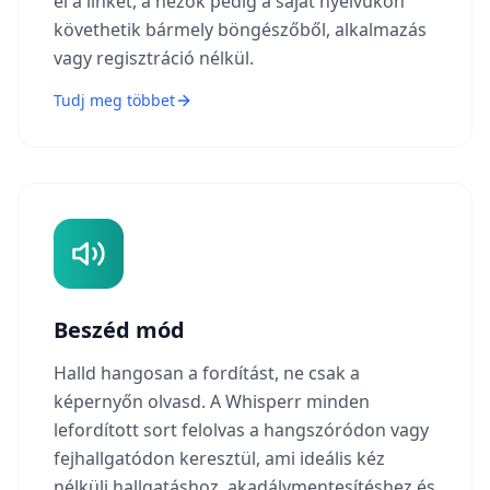
el a linket, a nézők pedig a saját nyelvükön
követhetik bármely böngészőből, alkalmazás
vagy regisztráció nélkül.
Tudj meg többet
Beszéd mód
Halld hangosan a fordítást, ne csak a
képernyőn olvasd. A Whisperr minden
lefordított sort felolvas a hangszóródon vagy
fejhallgatódon keresztül, ami ideális kéz
nélküli hallgatáshoz, akadálymentesítéshez és