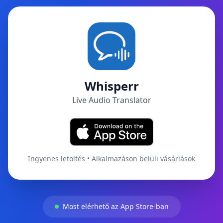
Whisperr
Live Audio Translator
Ingyenes letöltés • Alkalmazáson belüli vásárlások
Most elérhető az App Store-ban