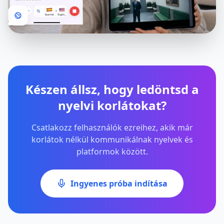
Készen állsz, hogy ledöntsd a
nyelvi korlátokat?
Csatlakozz felhasználók ezreihez, akik már
korlátok nélkül kommunikálnak nyelvek és
platformok között.
Ingyenes próba indítása