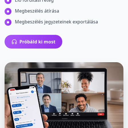
Élő fordítási réteg
Megbeszélés átírása
Megbeszélés jegyzeteinek exportálása
Próbáld ki most