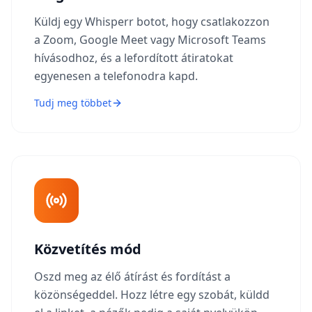
Küldj egy Whisperr botot, hogy csatlakozzon
a Zoom, Google Meet vagy Microsoft Teams
hívásodhoz, és a lefordított átiratokat
egyenesen a telefonodra kapd.
Tudj meg többet
Közvetítés mód
Oszd meg az élő átírást és fordítást a
közönségeddel. Hozz létre egy szobát, küldd