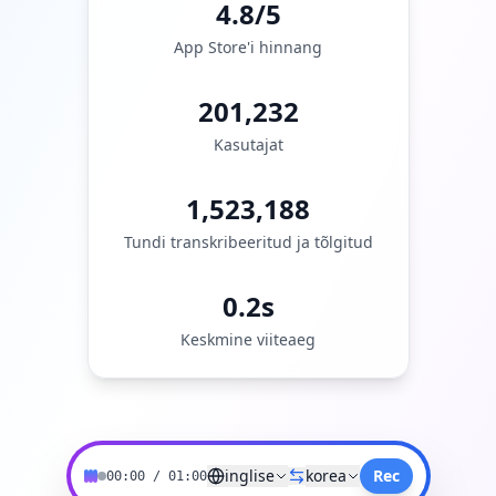
4.8/5
App Store'i hinnang
201,232
Kasutajat
1,523,188
Tundi transkribeeritud ja tõlgitud
0.2s
Keskmine viiteaeg
inglise
korea
Rec
00:00
/
01:00