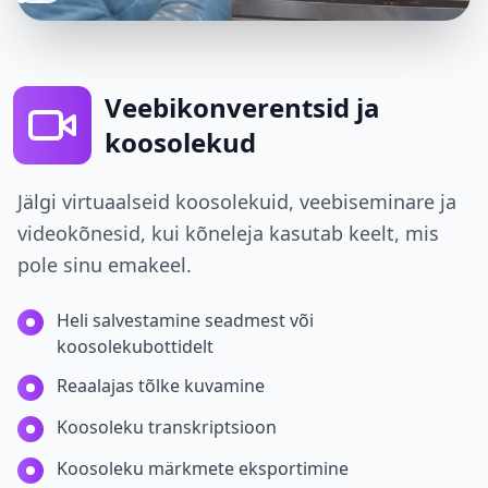
Veebikonverentsid ja
koosolekud
Jälgi virtuaalseid koosolekuid, veebiseminare ja
videokõnesid, kui kõneleja kasutab keelt, mis
pole sinu emakeel.
Heli salvestamine seadmest või
koosolekubottidelt
Reaalajas tõlke kuvamine
Koosoleku transkriptsioon
Koosoleku märkmete eksportimine