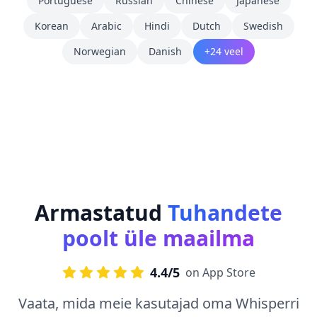
Portuguese
Russian
Chinese
Japanese
Korean
Arabic
Hindi
Dutch
Swedish
Norwegian
Danish
+24 veel
Armastatud
Tuhandete
poolt üle maailma
4.4/5
on App Store
Vaata, mida meie kasutajad oma Whisperri