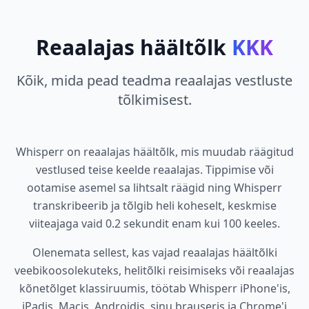
Reaalajas häältõlk
KKK
Kõik, mida pead teadma reaalajas vestluste
tõlkimisest.
Whisperr on reaalajas häältõlk, mis muudab räägitud
vestlused teise keelde reaalajas. Tippimise või
ootamise asemel sa lihtsalt räägid ning Whisperr
transkribeerib ja tõlgib heli koheselt, keskmise
viiteajaga vaid 0.2 sekundit enam kui 100 keeles.
Olenemata sellest, kas vajad reaalajas häältõlki
veebikoosolekuteks, helitõlki reisimiseks või reaalajas
kõnetõlget klassiruumis, töötab Whisperr iPhone'is,
iPadis, Macis, Androidis, sinu brauseris ja Chrome'i