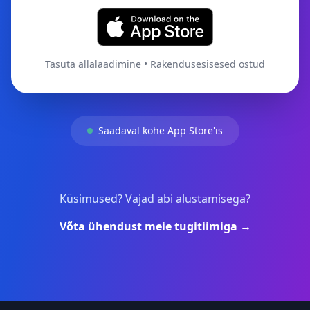
Tasuta allalaadimine • Rakendusesisesed ostud
Saadaval kohe App Store'is
Küsimused? Vajad abi alustamisega?
Võta ühendust meie tugitiimiga →