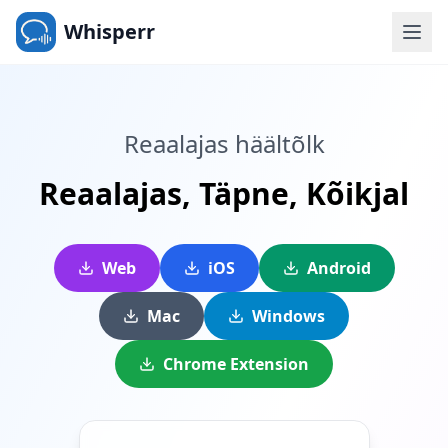
Whisperr
Reaalajas häältõlk
Reaalajas,
Täpne,
Kõikjal
Web
iOS
Android
Mac
Windows
Chrome Extension