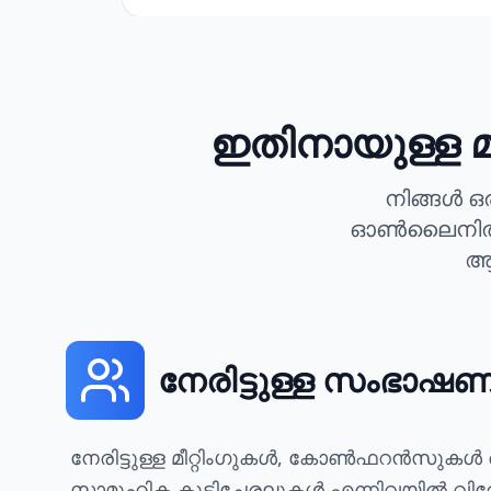
ഇതിനായുള്ള മ
നിങ്ങൾ 
ഓൺലൈനിൽ ഉള
ആവ
നേരിട്ടുള്ള സംഭാഷ
നേരിട്ടുള്ള മീറ്റിംഗുകൾ, കോൺഫറൻസുകൾ 
സാമൂഹിക കൂടിച്ചേരലുകൾ എന്നിവയിൽ വ