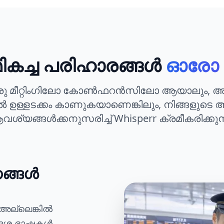
ികച്ച പരിഹാരങ്ങൾ
ഓരോ 
ഒരു മീറ്റിംഗിലോ കോൺഫറൻസിലോ ആയാലും, അല
്ളടക്കം കാണുകയാണെങ്കിലും, നിങ്ങളുട
ശ്യങ്ങൾക്കനുസരിച്ച് Whisperr ക്രമീകരിക്കുന്
ണങ്ങൾ
അല്ലെങ്കിൽ
ിദേശ ഭാഷകൾ