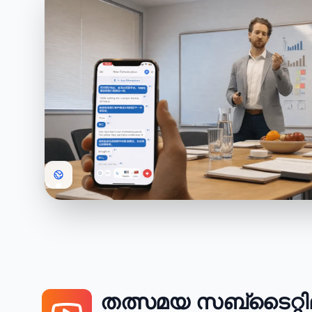
തത്സമയ സബ്‌ടൈറ്റി