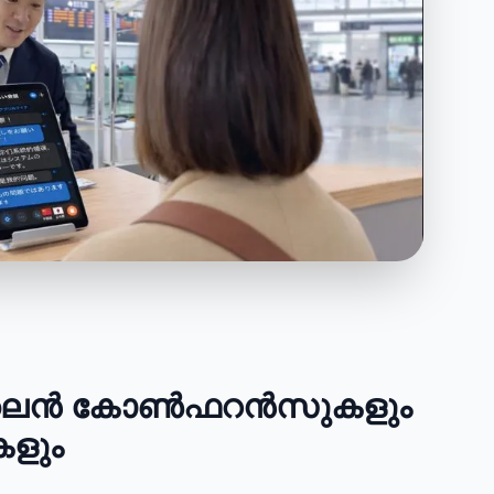
ൻ കോൺഫറൻസുകളും
ുകളും