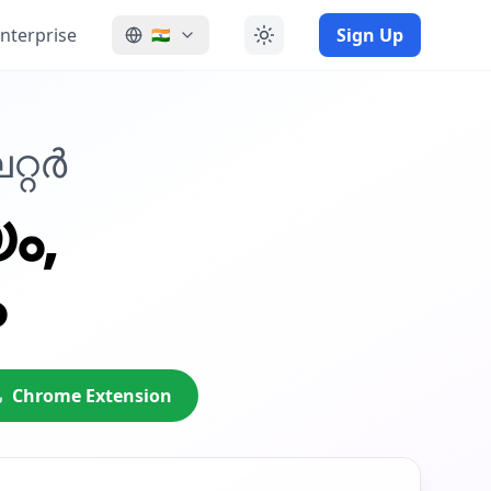
nterprise
Sign Up
🇮🇳
്റർ
ം,
ം
Chrome Extension