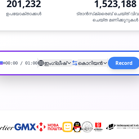
201,232
1,523,188
ഉപയോക്താക്കൾ
ട്രാൻസ്‌ക്രൈബ് ചെയ്ത് വി
ചെയ്ത മണിക്കൂറുകൾ
ഇംഗ്ലീഷ്
കൊറിയൻ
Record
00:00
/
01:00