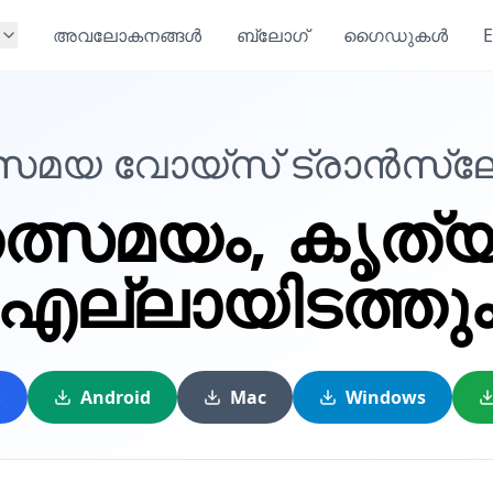
അവലോകനങ്ങൾ
ബ്ലോഗ്
ഗൈഡുകൾ
E
്സമയ വോയ്സ് ട്രാൻസ്‌ലേറ
ത്സമയം,
കൃത്യ
എല്ലായിടത്തു
S
Android
Mac
Windows