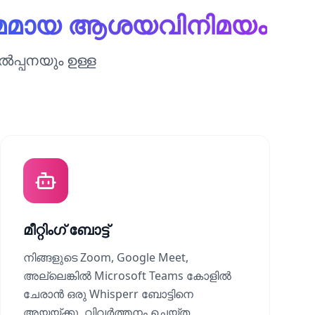
മമായ ആശയവിനിമയം
പ്പനയും ഉള്ള
മീറ്റിംഗ് ബോട്ട്
നിങ്ങളുടെ Zoom, Google Meet,
അല്ലെങ്കിൽ Microsoft Teams കോളിൽ
ചേരാൻ ഒരു Whisperr ബോട്ടിനെ
അയയ്ക്കൂ, വിവർത്തനം ചെയ്ത