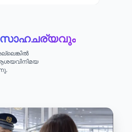
സാഹചര്യവും
്ലെങ്കിൽ
െ ആശയവിനിമയ
നു.