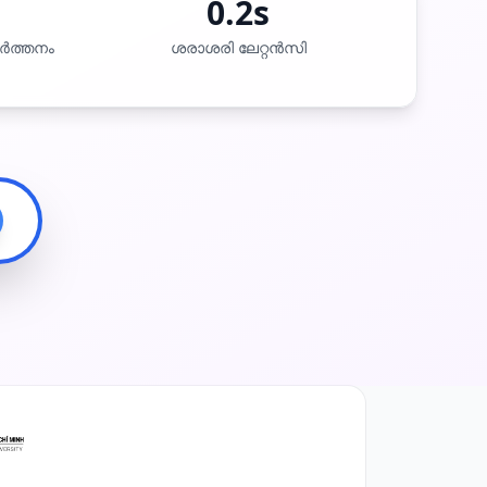
0.2s
വർത്തനം
ശരാശരി ലേറ്റൻസി