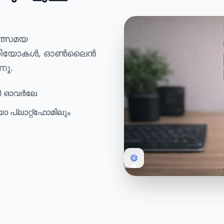
തത്സമയ
e വീഡിയോകൾ, ഓൺലൈൻ
ണൂ.
ിൽ ഓവർലേ
 പ്ലാറ്റ്ഫോമിലും