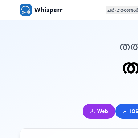
Whisperr
പരിഹാരങ്ങൾ
തത
ത
Web
iO