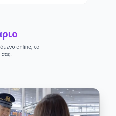
άριο
όμενο online, το
 σας.