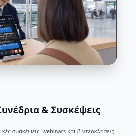
Συνέδρια & Συσκέψεις
κές συσκέψεις, webinars και βιντεοκλήσεις