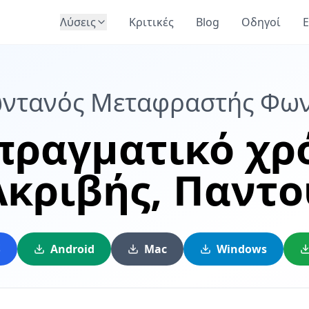
Λύσεις
Κριτικές
Blog
Οδηγοί
E
ντανός Μεταφραστής Φω
πραγματικό χρ
Ακριβής,
Παντο
S
Android
Mac
Windows