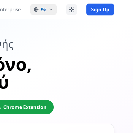
nterprise
Sign Up
🇬🇷
νής
όνο,
ύ
Chrome Extension