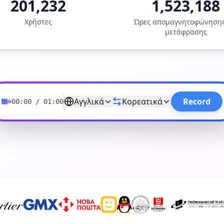
201,232
1,523,188
Χρήστες
Ώρες απομαγνητοφώνησης
μετάφρασης
Αγγλικά
Κορεατικά
Record
00:00
/
01:00