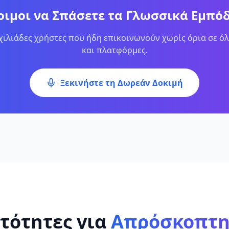
οιμοι να Σπάσετε τα Γλωσσικά Εμπόδ
 χιλιάδες χρήστες που ήδη επικοινωνούν χωρίς όρια σε όλ
και πλατφόρμες.
Ξεκινήστε τη Δωρεάν Δοκιμή
τότητες για
Απρόσκοπτη