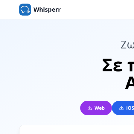
Whisperr
Ζω
Σε 
Web
iO