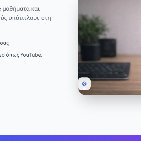
e μαθήματα και
ύς υπότιτλους στη
 σας
εο όπως YouTube,