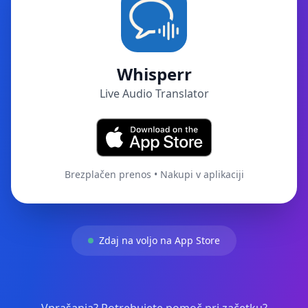
Whisperr
Live Audio Translator
Brezplačen prenos • Nakupi v aplikaciji
Zdaj na voljo na App Store