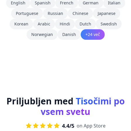
English
Spanish
French
German
Italian
Portuguese
Russian
Chinese
Japanese
Korean
Arabic
Hindi
Dutch
Swedish
Norwegian
Danish
+24 več
Priljubljen med
Tisočimi po
vsem svetu
4.4/5
on App Store