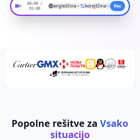
00:00
/
angleščina
korejščina
Rec
01:00
Popolne rešitve za
Vsako
situacijo