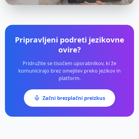
Pripravljeni podreti jezikovne
ovire?
Pridružite se tisočem uporabnikov, ki že
komunicirajo brez omejitev preko jezikov in
platform.
Začni brezplačni preizkus