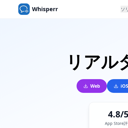
Whisperr
ソ
リアル
Web
iO
4.8/
App Store