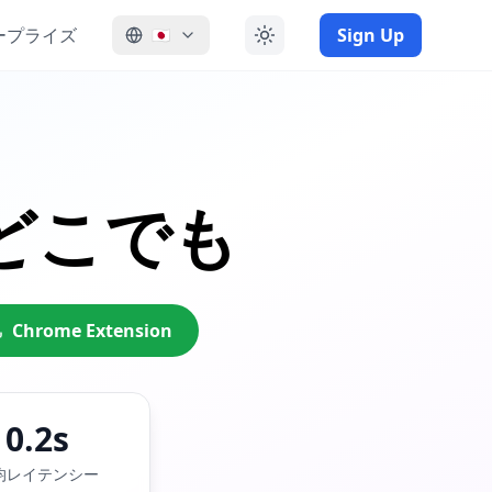
ープライズ
Sign Up
🇯🇵
どこでも
Chrome Extension
0.2s
均レイテンシー