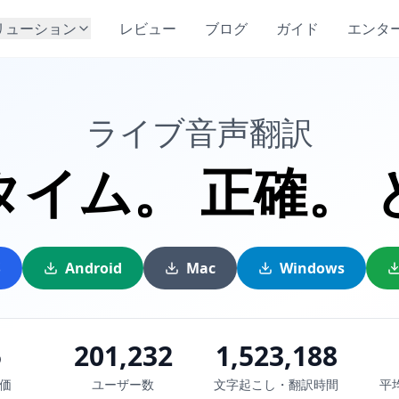
リューション
レビュー
ブログ
ガイド
エンタ
ライブ音声翻訳
タイム。
正確。
S
Android
Mac
Windows
5
201,232
1,523,188
評価
ユーザー数
文字起こし・翻訳時間
平