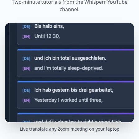
Two-minute tutorials from the Whisperr YouTube
channel.
Live translate any Zoom meeting on your laptop