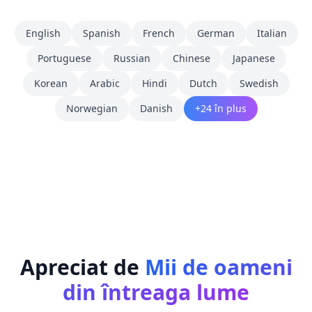
English
Spanish
French
German
Italian
Portuguese
Russian
Chinese
Japanese
Korean
Arabic
Hindi
Dutch
Swedish
Norwegian
Danish
+24 în plus
Apreciat de
Mii de oameni
din întreaga lume