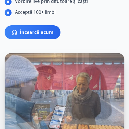
Vorbire live prin difuzoare și căști
Acceptă 100+ limbi
Încearcă acum