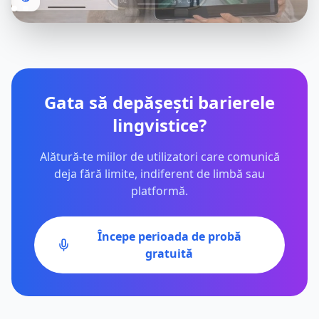
Gata să depășești barierele
lingvistice?
Alătură-te miilor de utilizatori care comunică
deja fără limite, indiferent de limbă sau
platformă.
Începe perioada de probă
gratuită