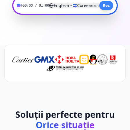
Engleză
Coreeană
Rec
00:00
/
01:00
Soluții perfecte pentru
Orice situație