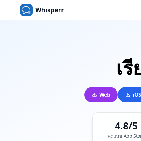
Whisperr
เรี
Web
iO
4.8/5
คะแนน App Sto