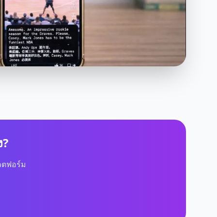
ง?
พลตฟอร์ม