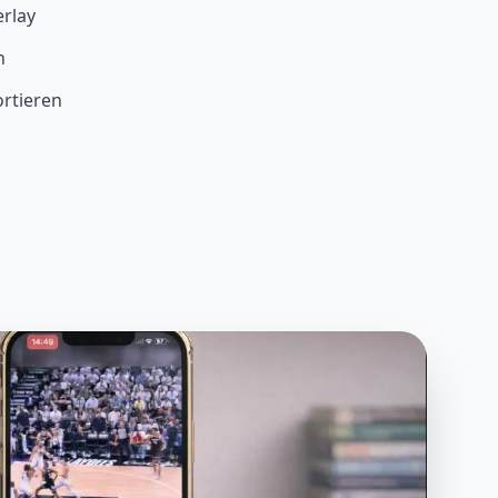
rlay
n
rtieren