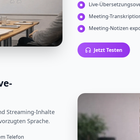
Live-Übersetzungsove
Meeting-Transkriptio
Meeting-Notizen expo
Jetzt Testen
ve-
nd Streaming-Inhalte
evorzugten Sprache.
em Telefon