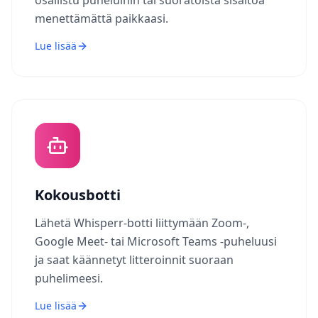
osallistu puheluihin tai suoratoista sisältöä
menettämättä paikkaasi.
Lue lisää
Kokousbotti
Lähetä Whisperr-botti liittymään Zoom-,
Google Meet- tai Microsoft Teams -puheluusi
ja saat käännetyt litteroinnit suoraan
puhelimeesi.
Lue lisää