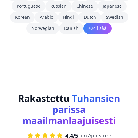
Portuguese
Russian
Chinese
Japanese
Korean
Arabic
Hindi
Dutch
Swedish
Norwegian
Danish
+24 lisää
Rakastettu
Tuhansien
parissa
maailmanlaajuisesti
4.4/5
on App Store