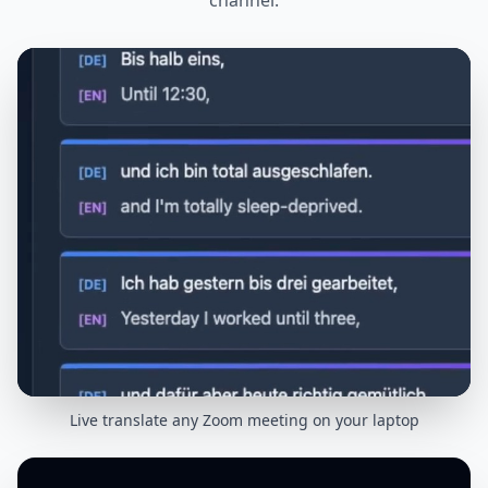
channel.
Live translate any Zoom meeting on your laptop