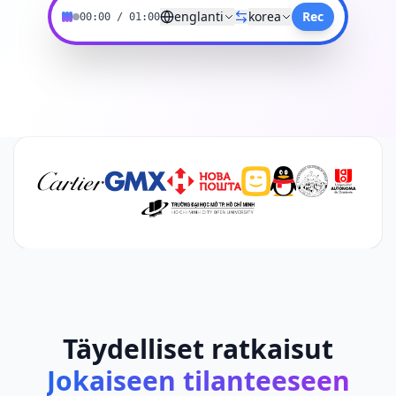
englanti
korea
Rec
00:00
/
01:00
Täydelliset ratkaisut
Jokaiseen tilanteeseen