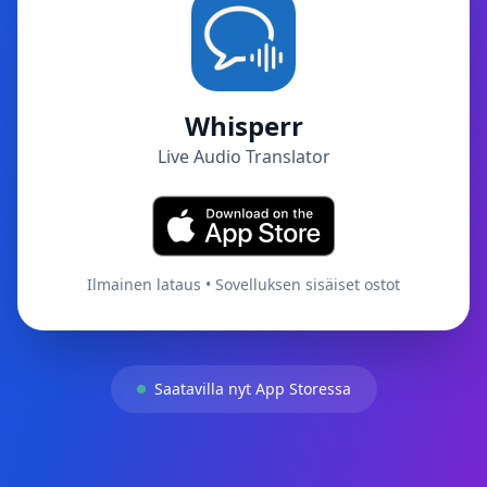
Whisperr
Live Audio Translator
Ilmainen lataus • Sovelluksen sisäiset ostot
Saatavilla nyt App Storessa