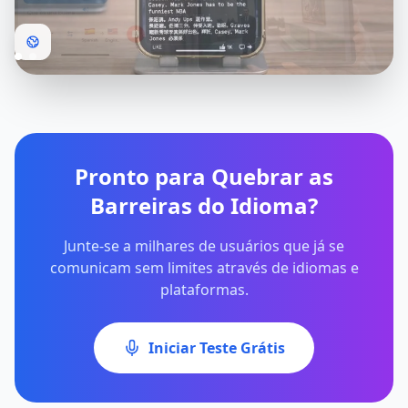
Pronto para Quebrar as
Barreiras do Idioma?
Junte-se a milhares de usuários que já se
comunicam sem limites através de idiomas e
plataformas.
Iniciar Teste Grátis