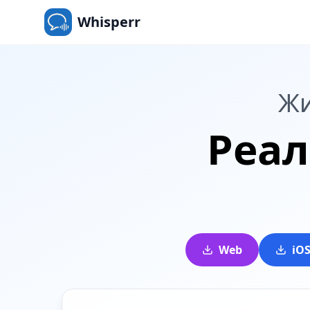
Whisperr
Жи
Реал
Web
iO