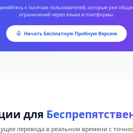
иняйтесь к тысячам пользователей, которые уже обща
ограничений через языки и платформы.
Начать Бесплатную Пробную Версию
ции для
Беспрепятстве
ущее перевода в реальном времени с точно