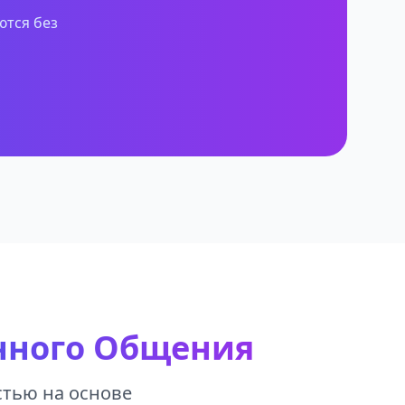
ются без
нного Общения
стью на основе