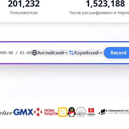
201,232
1,523,188
Пользователи
Часов расшифровано и пере
Английский
Корейский
Record
00:00
/
01:00