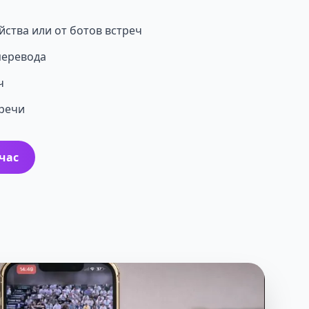
ойства или от ботов встреч
перевода
ч
тречи
час