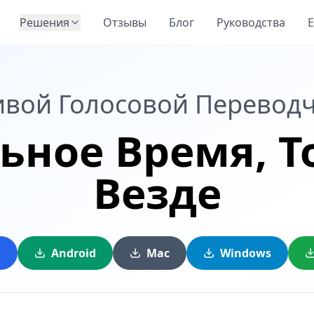
Решения
Отзывы
Блог
Руководства
E
вой Голосовой Перевод
ьное Время,
Т
Везде
S
Android
Mac
Windows