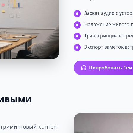
Захват аудио с устр
Наложение живого 
Транскрипция встре
Экспорт заметок вс
Попробовать Сей
Живыми
 стриминговый контент