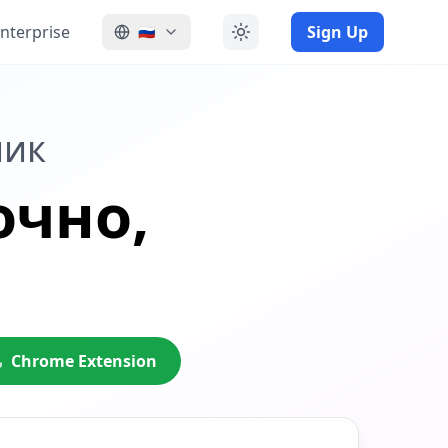
nterprise
Sign Up
🇷🇺
чик
очно,
Chrome Extension